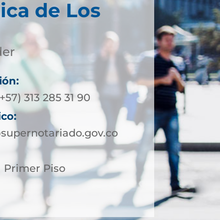
ica de Los
der
ión:
+57) 313 285 31 90
ico:
supernotariado.gov.co
1 Primer Piso