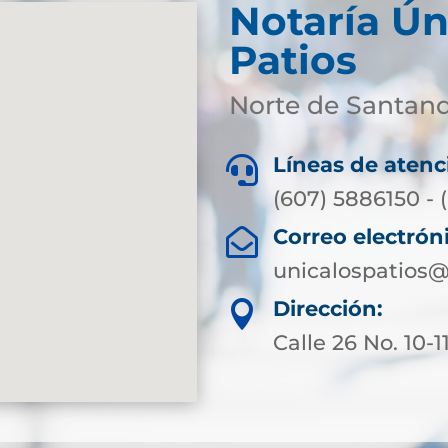
Notaría Ún
Patios
Norte de Santan
Líneas de atenc

(607) 5886150 - (
Correo electrón

unicalospatios@
Dirección:

Calle 26 No. 10-1