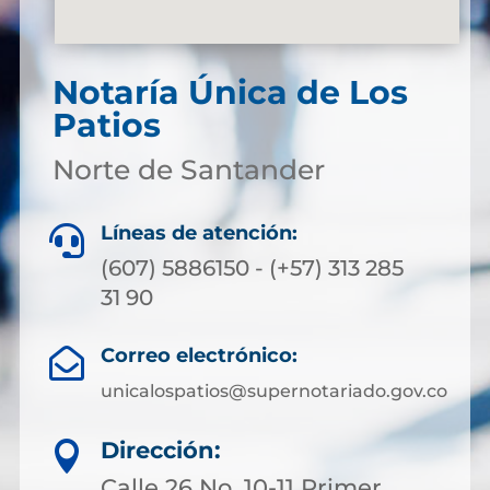
Notaría Única de Los
Patios
Norte de Santander
Líneas de atención:

(607) 5886150 - (+57) 313 285
31 90
Correo electrónico:

unicalospatios@supernotariado.gov.co
Dirección:

Calle 26 No. 10-11 Primer