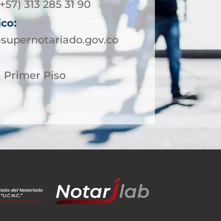
+57) 313 285 31 90
ico:
supernotariado.gov.co
1 Primer Piso