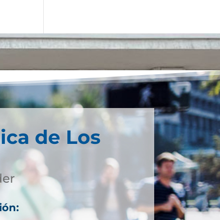
ica de Los
der
ión: