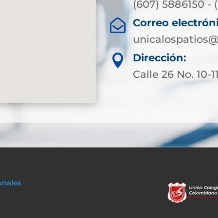
(607) 5886150 - (
Correo electrón

unicalospatios@
Dirección:

Calle 26 No. 10-1
onales