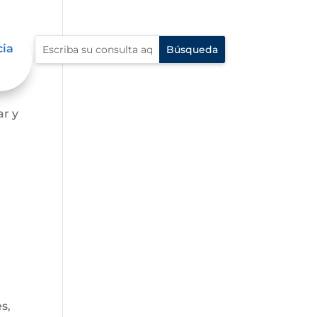
cia
ar y
s,