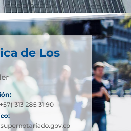
ica de Los
der
ión:
+57) 313 285 31 90
ico:
supernotariado.gov.co