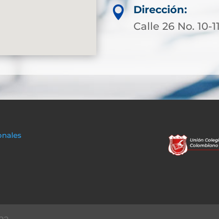
Dirección:

Calle 26 No. 10-1
onales