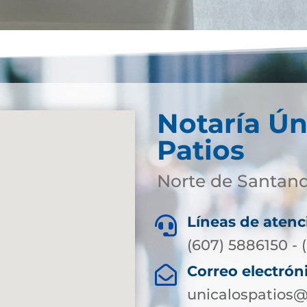
Notaría Ún
Patios
Norte de Santan
Líneas de atenc

(607) 5886150 - (
Correo electrón

unicalospatios@