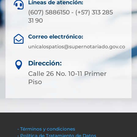
Líneas de atención:

(607) 5886150 - (+57) 313 285
31 90
Correo electrónico:

unicalospatios@supernotariado.gov.co
Dirección:

Calle 26 No. 10-11 Primer
Piso
• Términos y condiciones
• Política de Tratamiento de Datos