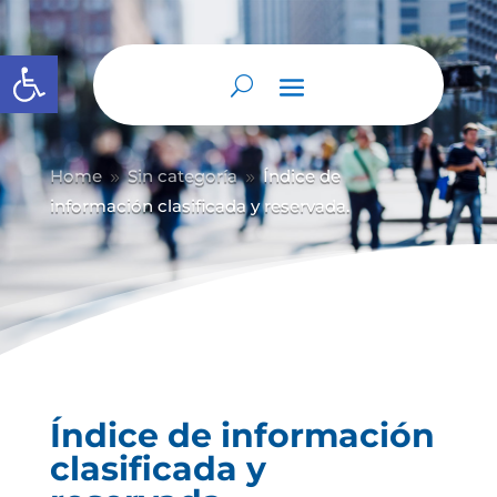
Abrir barra de herramientas
Home
Sin categoría
Índice de
9
9
información clasificada y reservada.
Índice de información
clasificada y