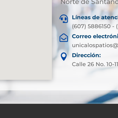
Norte de Santan
Líneas de atenc

(607) 5886150 - (
Correo electrón

unicalospatios@
Dirección:

Calle 26 No. 10-1