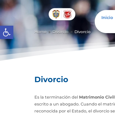
Inicio
Abrir barra de herramientas
Home
Divorcio
Divorcio
9
9
Divorcio
Es la terminación del
Matrimonio Civil
escrito a un abogado. Cuando el matrim
reconocida por el Estado, el divorcio se