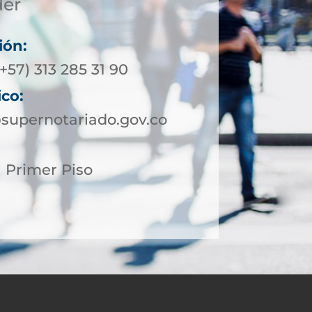
der
ión:
+57) 313 285 31 90
ico:
supernotariado.gov.co
1 Primer Piso