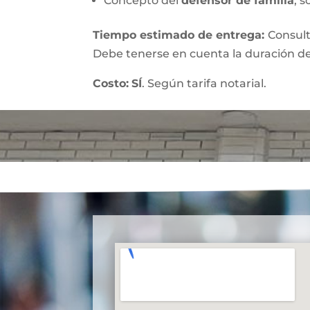
Concepto del
defensor de familia
, s
Tiempo estimado de entrega
:
Consult
Debe tenerse en cuenta la duración de
Costo:
SÍ
. Según tarifa notarial.