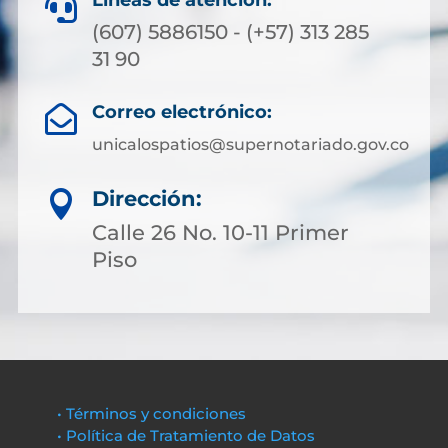
Líneas de atención:

(607) 5886150 - (+57) 313 285
31 90
Correo electrónico:

unicalospatios@supernotariado.gov.co
Dirección:

Calle 26 No. 10-11 Primer
Piso
• Términos y condiciones
• Política de Tratamiento de Datos