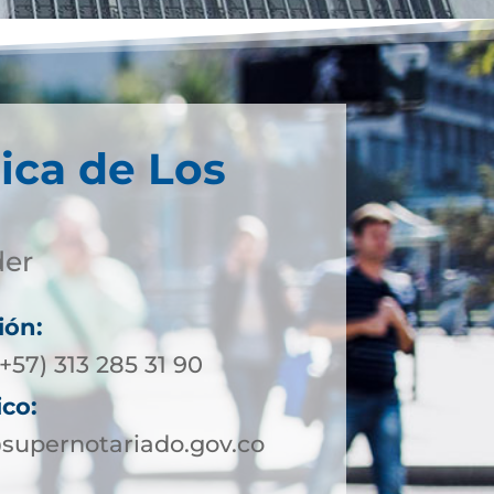
ica de Los
der
ión:
+57) 313 285 31 90
ico:
supernotariado.gov.co