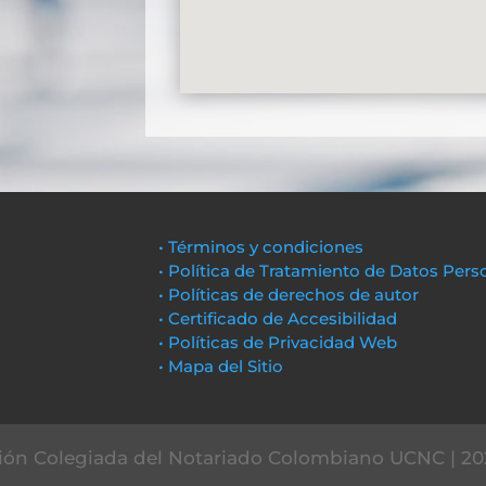
• Términos y condiciones
• Política de Tratamiento de Datos Pers
• Políticas de derechos de autor
• Certificado de Accesibilidad
• Políticas de Privacidad Web
• Mapa del Sitio
ón Colegiada del Notariado Colombiano UCNC | 20